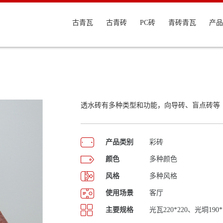
古青瓦
古青砖
PC砖
青砖青瓦
产品
透水砖有多种类型和功能，向导砖、盲点砖等
产品类别
彩砖
颜色
多种颜色
风格
多种风格
使用场景
客厅
主要规格
光瓦220*220、光垌190*