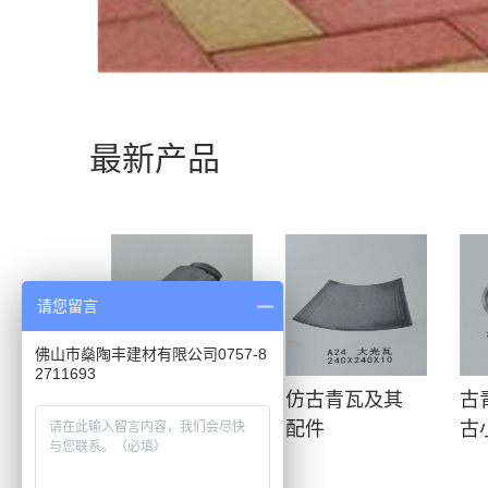
最新产品
请您留言
佛山市燊陶丰建材有限公司0757-8
2711693
古青瓦厂家，
仿古青瓦及其
古
各种古建瓦
配件
古