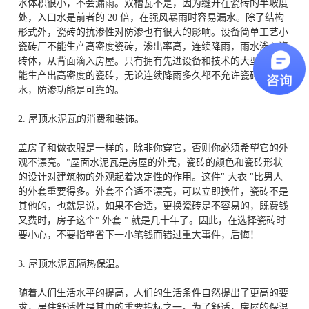
水体积很小，不会漏雨。双槽瓦不是，因为缝开在瓷砖的半坡度
处，入口水是前者的 20 倍，在强风暴雨时容易漏水。除了结构
形式外，瓷砖的抗渗性对防渗也有很大的影响。设备简单工艺小
瓷砖厂不能生产高密度瓷砖，渗出率高，连续降雨，雨水渗入瓷
砖体，从背面滴入房屋。只有拥有先进设备和技术的大型工厂才
能生产出高密度的瓷砖，无论连续降雨多久都不允许瓷砖体渗
水，防渗功能是可靠的。
2. 屋顶水泥瓦的消费和装饰。
盖房子和做衣服是一样的，除非你穿它，否则你必须希望它的外
观不漂亮。"屋面水泥瓦是房屋的外壳，瓷砖的颜色和瓷砖形状
的设计对建筑物的外观起着决定性的作用。这件" 大衣 "比男人
的外套重要得多。外套不合适不漂亮，可以立即换件，瓷砖不是
其他的，也就是说，如果不合适，更换瓷砖是不容易的，既费钱
又费时，房子这个" 外套 " 就是几十年了。因此，在选择瓷砖时
要小心，不要指望省下一小笔钱而错过重大事件，后悔！
3. 屋顶水泥瓦隔热保温。
随着人们生活水平的提高，人们的生活条件自然提出了更高的要
求，居住舒适性是其中的重要指标之一。为了舒适，房屋的保温