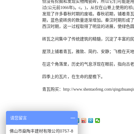
但没有挖掘和发现实物陶瓷砖，所以它们可能是用
过(公元前1066年)。c。)，从仅在山脊上使
发现了许多春秋时期的废墟。春秋初期，铺着青瓦
期，蓝色瓷砖房的数量逐渐增加。秦汉时期形成
西汉时期，这一过程取得了明显的进展，使绿色
砖瓦之间集中了传统建筑的精髓，沉淀了丰富的
屋顶上铺着青瓦，雅致、简约、安静；飞檐在天
在这个角落里，历史的气息浮现在眼前，指向古
四季上的瓦片，在生命的屋檐下。
青瓦购买：http://www.shentaofeng.com/qingzhuanqin
请您留言
分享:
佛山市燊陶丰建材有限公司0757-8