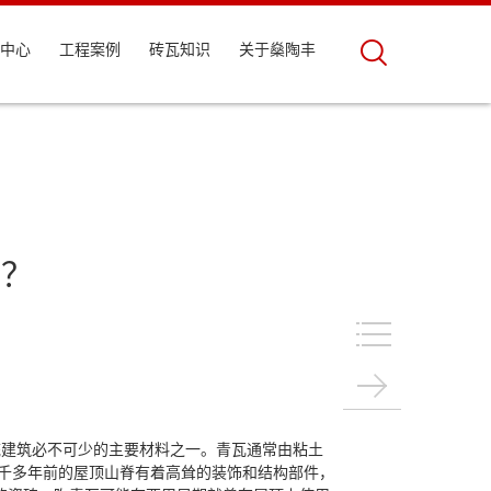
中心
工程案例
砖瓦知识
关于燊陶丰
梦？
统建筑必不可少的主要材料之一。青瓦通常由粘土
三千多年前的屋顶山脊有着高耸的装饰和结构部件，