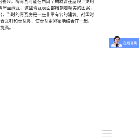
焦的瓷砖。陶青瓦可能在西周早期就曾在屋顶上使用
瓦等屋面绿瓦，这些青瓦表面都雕刻着精美的图案，
出，当时的青瓦房是一座非常有名的建筑。战国时
替青瓦钉和青瓦鼻，使青瓦更紧密地结合在一起。
的提高。