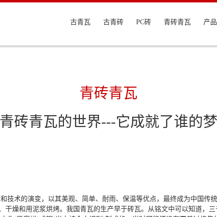
古青瓦
古青砖
PC砖
青砖青瓦
产品
青砖青瓦
青砖青瓦的世界---它成就了谁的
寸和技术的演变，以其美观、简单、耐雨、保温等优点，最终成为中国传
塑、干燥和用泥浆烘烤。我国青瓦的生产早于砖瓦。从铭文中可以知道，