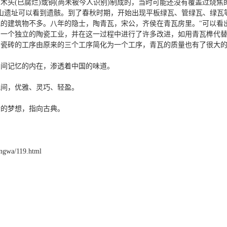
木头(已腐烂)或铜(尚未被今人识别)制成的，当时可能还没有覆盖过烧
用的祁山遗址可以看到遗骸。到了春秋时期，开始出现平板绿瓦、管绿瓦、绿
的建筑物不多。八年的隐士，陶青瓦，宋公，齐侯在青瓦房里。"可以看
了一个独立的陶瓷工业，并在这一过程中进行了许多改进，如用青瓦榫代
圆瓷砖的工序由原来的三个工序简化为一个工序，青瓦的质量也有了很大
民间记忆的内在，渗透着中国的味道。
地间，优雅、灵巧、轻盈。
老的梦想，指向古典。
gwa/119.html